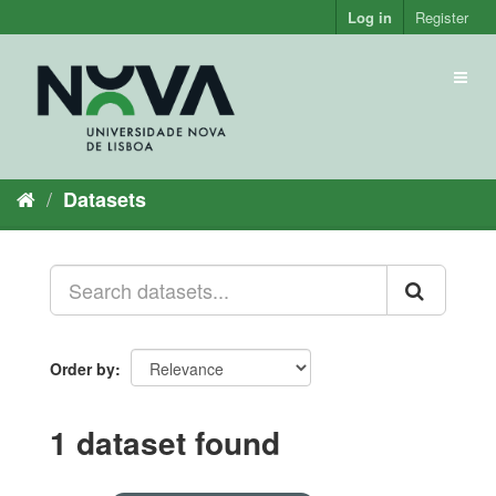
Skip
Log in
Register
to
content
Toggl
naviga
Datasets
Order by
1 dataset found