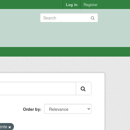
Log in
Register
Order by
ente