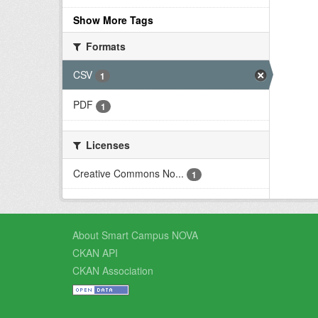
Show More Tags
Formats
CSV
1
PDF
1
Licenses
Creative Commons No...
1
About Smart Campus NOVA
CKAN API
CKAN Association