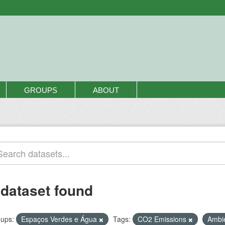
GROUPS
ABOUT
 dataset found
ups:
Espaços Verdes e Água
Tags:
CO2 Emissions
Ambi