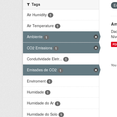
Tags
E
Air Humidity
1
Am
Air Temperature
1
Dad
Nív
Ambiente
1
PD
CO2 Emissions
1
Condutividade Eletr...
1
You 
Emissões de CO2
1
Enviroment
1
Humidade
1
Humidade do Ar
1
Humidade do Solo
1