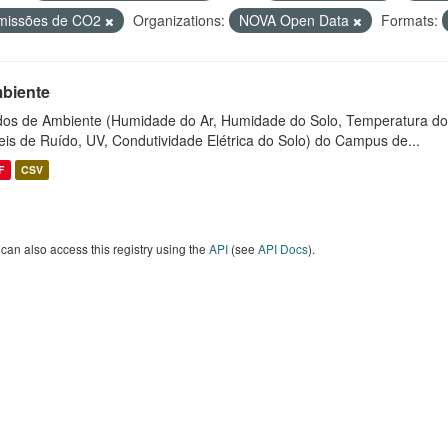
missões de CO2
Organizations:
NOVA Open Data
Formats:
biente
os de Ambiente (Humidade do Ar, Humidade do Solo, Temperatura do
eis de Ruído, UV, Condutividade Elétrica do Solo) do Campus de...
F
CSV
can also access this registry using the
API
(see
API Docs
).