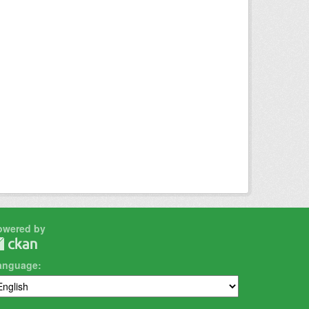
owered by
anguage