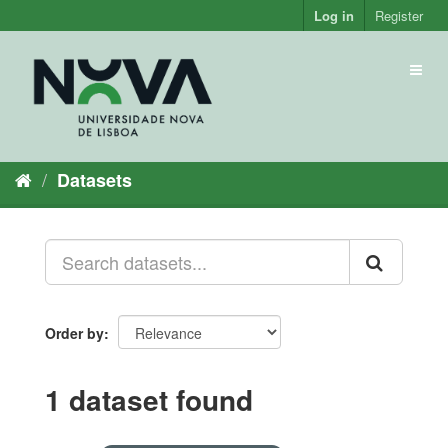
Skip
Log in
Register
to
content
Toggl
naviga
Datasets
Order by
1 dataset found