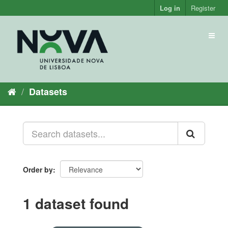
Skip
Log in
Register
to
content
Toggl
naviga
Datasets
Order by
1 dataset found