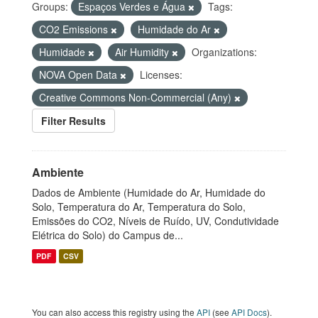
Groups:
Espaços Verdes e Água
Tags:
CO2 Emissions
Humidade do Ar
Humidade
Air Humidity
Organizations:
NOVA Open Data
Licenses:
Creative Commons Non-Commercial (Any)
Filter Results
Ambiente
Dados de Ambiente (Humidade do Ar, Humidade do
Solo, Temperatura do Ar, Temperatura do Solo,
Emissões do CO2, Níveis de Ruído, UV, Condutividade
Elétrica do Solo) do Campus de...
PDF
CSV
You can also access this registry using the
API
(see
API Docs
).