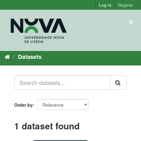
Skip
Log in
Register
to
content
Toggl
naviga
Datasets
Order by
1 dataset found