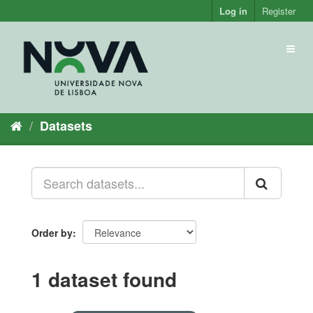
Skip
Log in
Register
to
content
Toggl
naviga
Datasets
Order by
1 dataset found