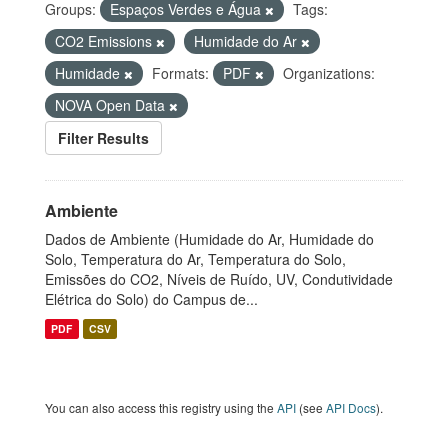
Groups:
Espaços Verdes e Água
Tags:
CO2 Emissions
Humidade do Ar
Humidade
Formats:
PDF
Organizations:
NOVA Open Data
Filter Results
Ambiente
Dados de Ambiente (Humidade do Ar, Humidade do
Solo, Temperatura do Ar, Temperatura do Solo,
Emissões do CO2, Níveis de Ruído, UV, Condutividade
Elétrica do Solo) do Campus de...
PDF
CSV
You can also access this registry using the
API
(see
API Docs
).