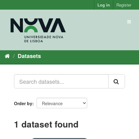
Skip
Log in
Register
to
content
Toggl
naviga
Datasets
Order by
1 dataset found