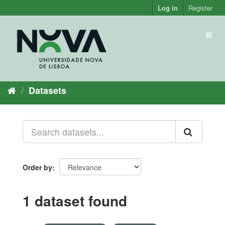
Skip
Log in
Register
to
content
Toggl
naviga
Datasets
Order by
1 dataset found