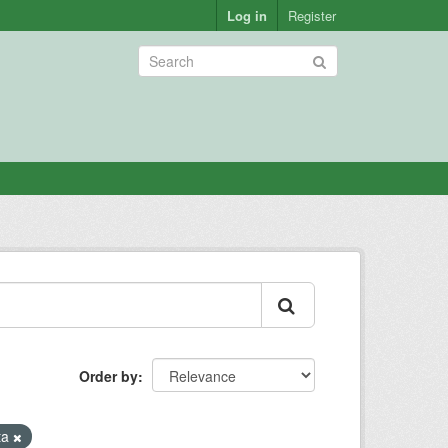
Log in
Register
Order by
ta