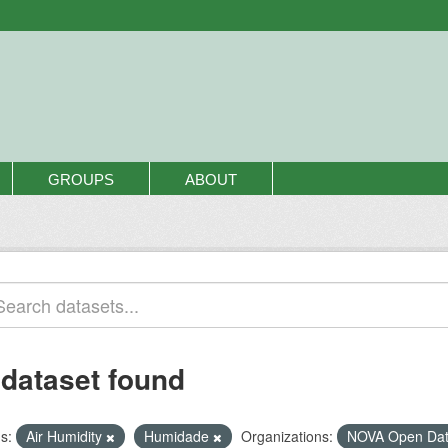
GROUPS
ABOUT
 dataset found
s:
Air Humidity
Humidade
Organizations:
NOVA Open Da