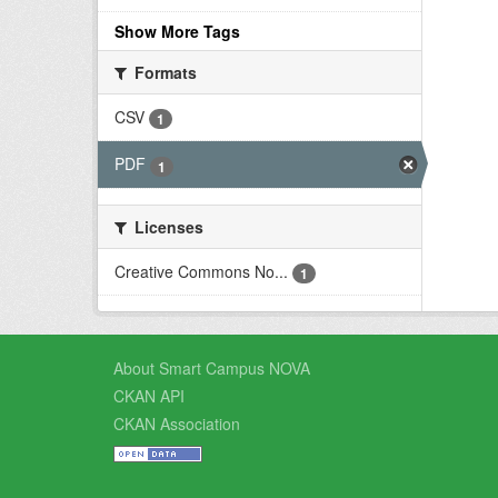
Show More Tags
Formats
CSV
1
PDF
1
Licenses
Creative Commons No...
1
About Smart Campus NOVA
CKAN API
CKAN Association