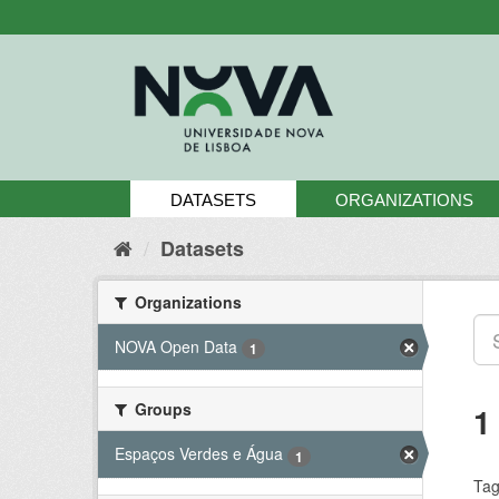
Skip
to
content
DATASETS
ORGANIZATIONS
Datasets
Organizations
NOVA Open Data
1
Groups
1
Espaços Verdes e Água
1
Tag