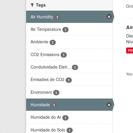
Tags
Gro
Air Humidity
1
Am
Air Temperature
1
Dad
Nív
Ambiente
1
PD
CO2 Emissions
1
Condutividade Eletr...
1
You 
Emissões de CO2
1
Enviroment
1
Humidade
1
Humidade do Ar
1
Humidade do Solo
1