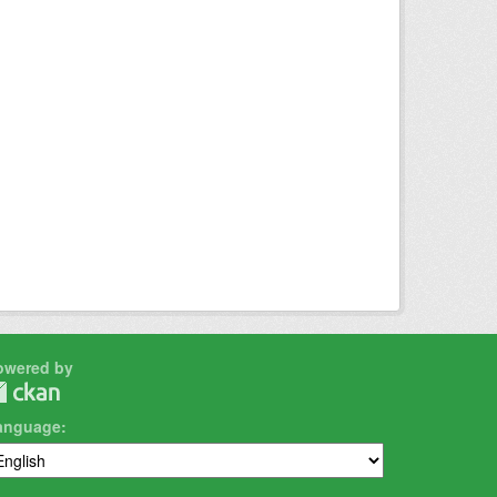
owered by
anguage