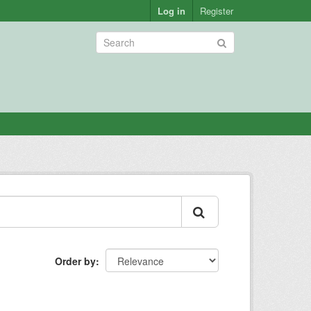
Log in
Register
Order by