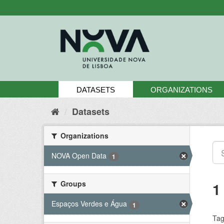
Skip
to
content
DATASETS
ORGANIZATIONS
Datasets
Organizations
NOVA Open Data
1
Groups
1
Espaços Verdes e Água
1
Tag