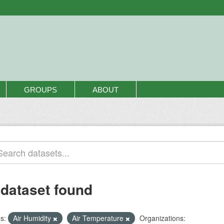
GROUPS
ABOUT
 dataset found
s:
Air Humidity
Air Temperature
Organizations: