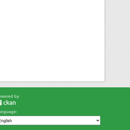
owered by
anguage