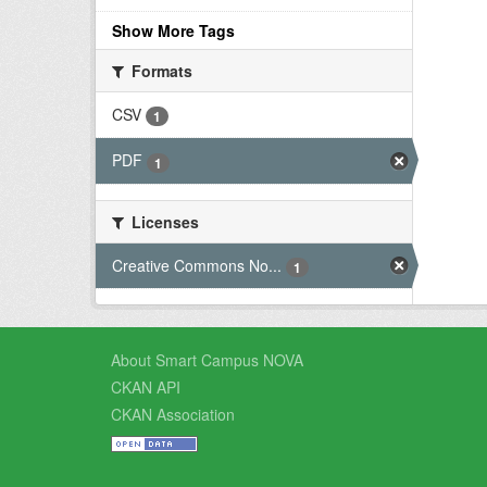
Show More Tags
Formats
CSV
1
PDF
1
Licenses
Creative Commons No...
1
About Smart Campus NOVA
CKAN API
CKAN Association