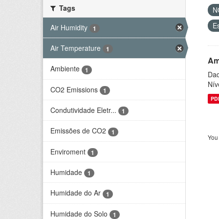
Tags
N
E
Air Humidity
1
Air Temperature
1
Am
Ambiente
1
Dad
Nív
CO2 Emissions
1
PD
Condutividade Eletr...
1
Emissões de CO2
1
You 
Enviroment
1
Humidade
1
Humidade do Ar
1
Humidade do Solo
1