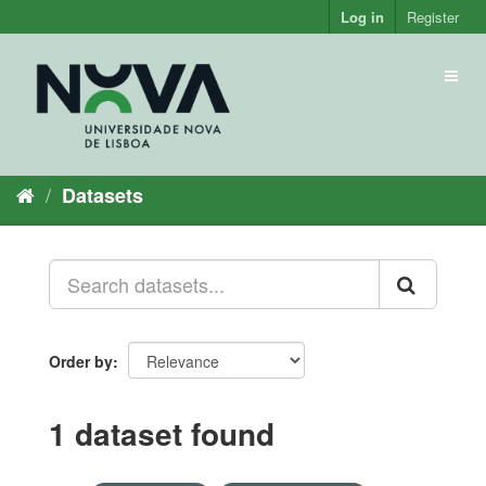
Skip
Log in
Register
to
content
Toggl
naviga
Datasets
Order by
1 dataset found