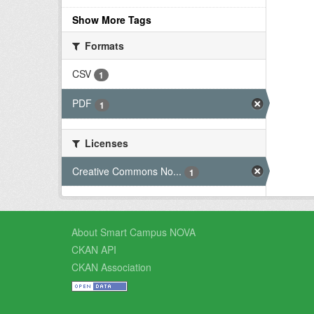
Show More Tags
Formats
CSV
1
PDF
1
Licenses
Creative Commons No...
1
About Smart Campus NOVA
CKAN API
CKAN Association