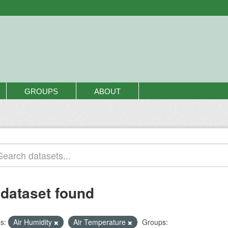
GROUPS
ABOUT
 dataset found
s:
Air Humidity
Air Temperature
Groups: