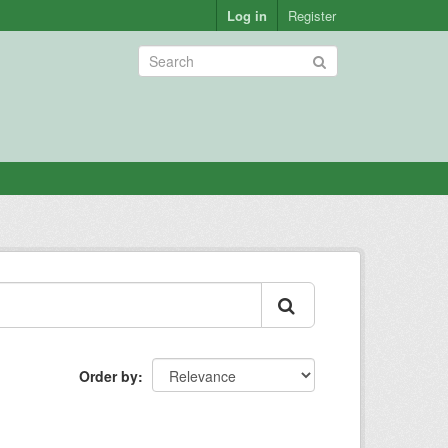
Log in
Register
Order by