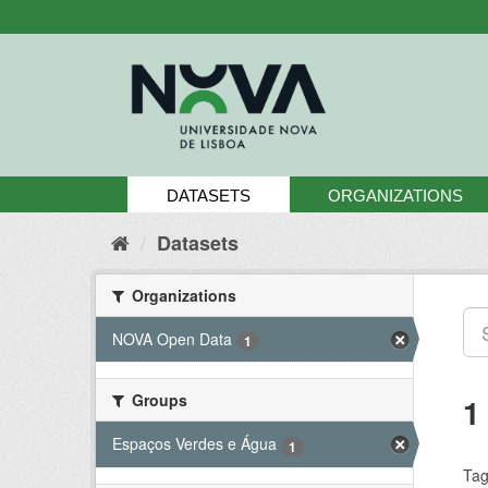
Skip
to
content
DATASETS
ORGANIZATIONS
Datasets
Organizations
NOVA Open Data
1
Groups
1
Espaços Verdes e Água
1
Tag