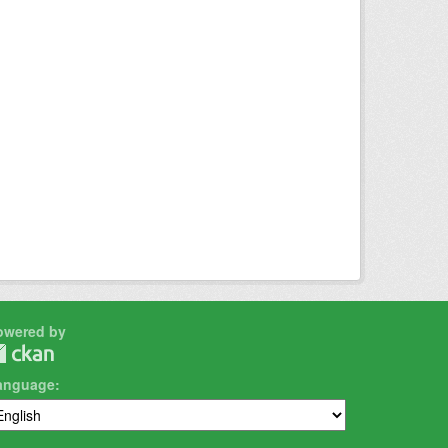
owered by
anguage