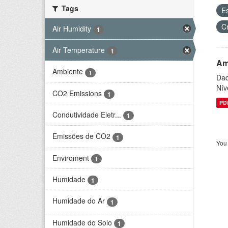
Tags
E
C
Air Humidity
1
Air Temperature
1
Am
Ambiente
1
Dad
Nív
CO2 Emissions
1
PD
Condutividade Eletr...
1
Emissões de CO2
1
You 
Enviroment
1
Humidade
1
Humidade do Ar
1
Humidade do Solo
1