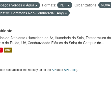
spaços Verdes e Água
Formats:
PDF
Organizations:
NOVA 
reative Commons Non-Commercial (Any)
biente
os de Ambiente (Humidade do Ar, Humidade do Solo, Temperatura do
eis de Ruído, UV, Condutividade Elétrica do Solo) do Campus de...
F
CSV
can also access this registry using the
API
(see
API Docs
).