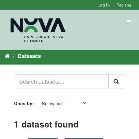
Skip
Log in
Register
to
content
Toggl
naviga
Datasets
Order by
1 dataset found