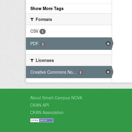
Show More Tags
Formats
CSV
1
PDF
1
Licenses
Creative Commons No...
1
About Smart Campus NOVA
CKAN API
CKAN Association