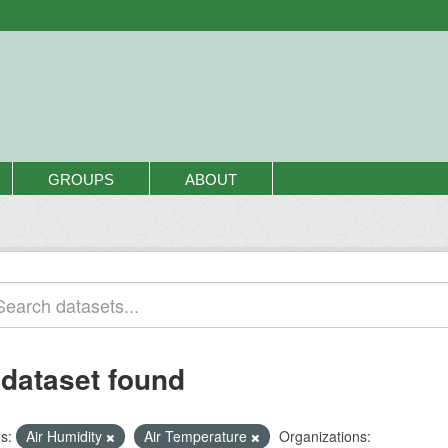
GROUPS
ABOUT
 dataset found
s:
Air Humidity
Air Temperature
Organizations: