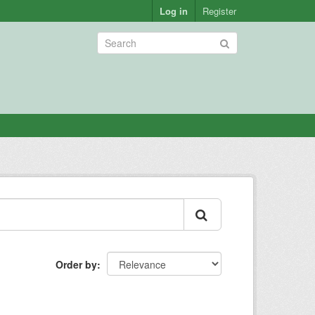
Log in
Register
Order by