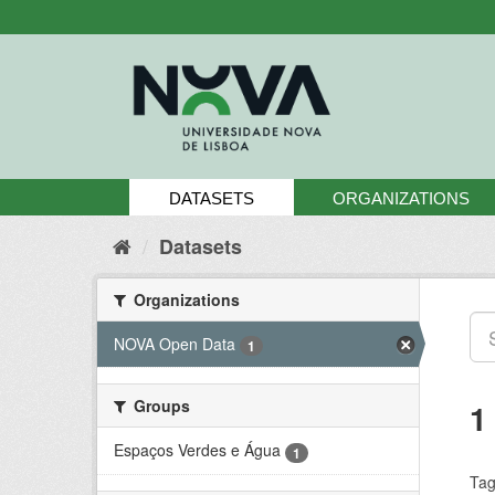
Skip
to
content
DATASETS
ORGANIZATIONS
Datasets
Organizations
NOVA Open Data
1
Groups
1
Espaços Verdes e Água
1
Tag