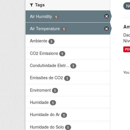
Tags
N
Air Humidity
1
Am
Air Temperature
1
Dad
Nív
Ambiente
1
PD
CO2 Emissions
1
Condutividade Eletr...
1
You 
Emissões de CO2
1
Enviroment
1
Humidade
1
Humidade do Ar
1
Humidade do Solo
1