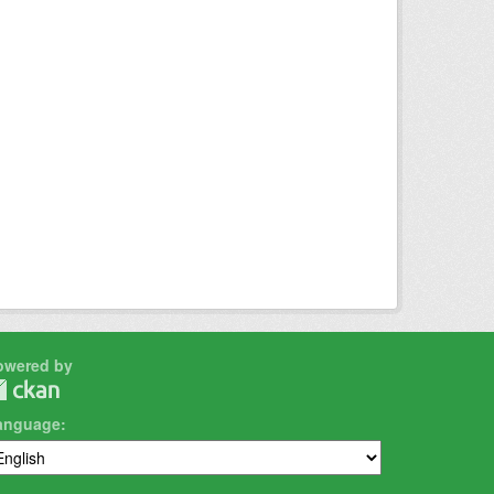
owered by
anguage