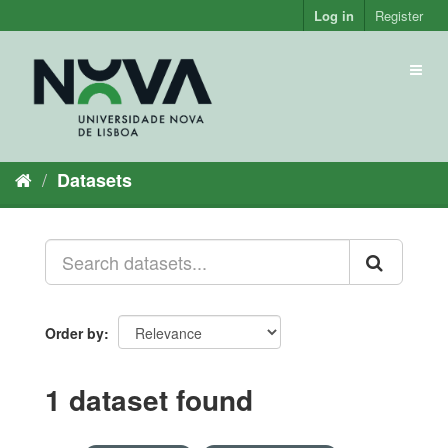
Skip
Log in
Register
to
content
Toggl
naviga
Datasets
Order by
1 dataset found