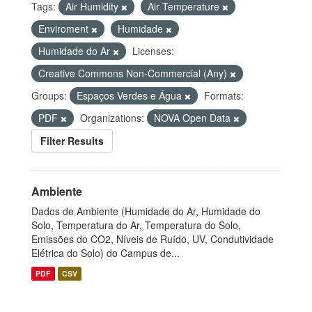
Tags:
Air Humidity
Air Temperature
Enviroment
Humidade
Humidade do Ar
Licenses:
Creative Commons Non-Commercial (Any)
Groups:
Espaços Verdes e Água
Formats:
PDF
Organizations:
NOVA Open Data
Filter Results
Ambiente
Dados de Ambiente (Humidade do Ar, Humidade do
Solo, Temperatura do Ar, Temperatura do Solo,
Emissões do CO2, Níveis de Ruído, UV, Condutividade
Elétrica do Solo) do Campus de...
PDF
CSV