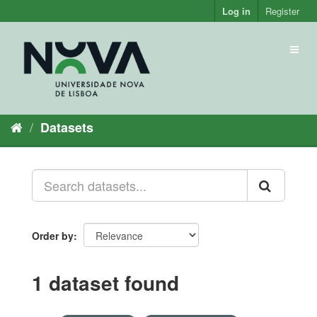
Skip
Log in
Register
to
content
Toggl
naviga
Datasets
Order by
1 dataset found