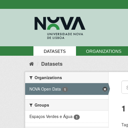
Skip
to
content
DATASETS
ORGANIZATIONS
Datasets
Organizations
NOVA Open Data
1
Groups
1
Espaços Verdes e Água
1
Tag