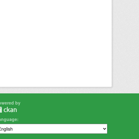
owered by
anguage