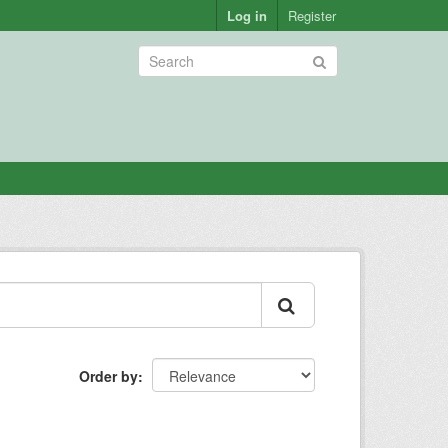
Log in
Register
Order by