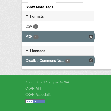
Show More Tags
Formats
CSV
1
PDF
1
Licenses
Creative Commons No...
1
About Smart Campus NOVA
CKAN API
CKAN Association