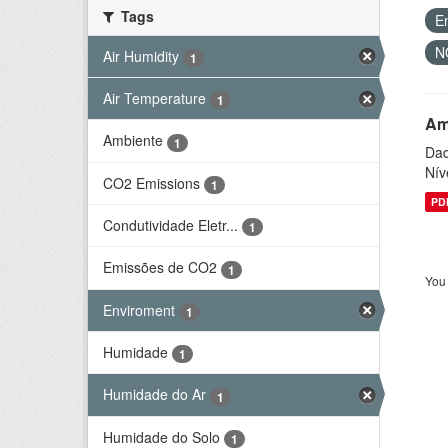
Tags
E
N
Air Humidity
1
Air Temperature
1
Am
Ambiente
1
Dad
Nív
CO2 Emissions
1
PD
Condutividade Eletr...
1
Emissões de CO2
1
You 
Enviroment
1
Humidade
1
Humidade do Ar
1
Humidade do Solo
1