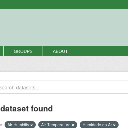
GROUPS
ABOUT
 dataset found
s:
Air Humidity
Air Temperature
Humidade do Ar