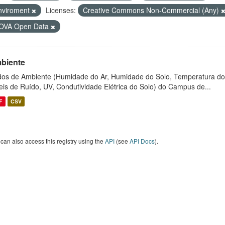
nviroment
Licenses:
Creative Commons Non-Commercial (Any)
OVA Open Data
biente
os de Ambiente (Humidade do Ar, Humidade do Solo, Temperatura do
eis de Ruído, UV, Condutividade Elétrica do Solo) do Campus de...
F
CSV
can also access this registry using the
API
(see
API Docs
).