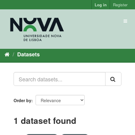
Skip
Log in
Register
to
content
Toggl
naviga
Datasets
Order by
1 dataset found