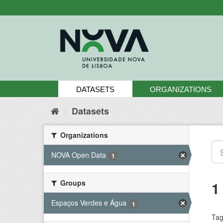
Skip
to
content
DATASETS
ORGANIZATIONS
Datasets
Organizations
NOVA Open Data
1
Groups
1
Espaços Verdes e Água
1
Tag