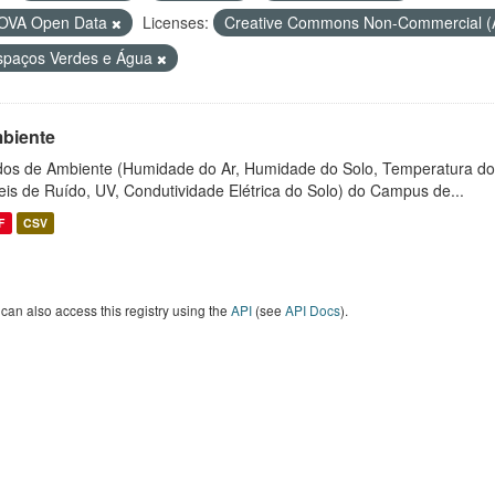
OVA Open Data
Licenses:
Creative Commons Non-Commercial 
spaços Verdes e Água
biente
os de Ambiente (Humidade do Ar, Humidade do Solo, Temperatura do
eis de Ruído, UV, Condutividade Elétrica do Solo) do Campus de...
F
CSV
can also access this registry using the
API
(see
API Docs
).