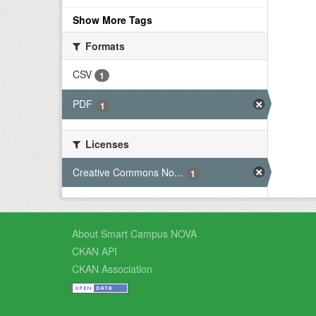
Show More Tags
Formats
CSV
1
PDF
1
Licenses
Creative Commons No...
1
About Smart Campus NOVA
CKAN API
CKAN Association