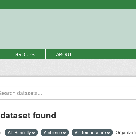
GROUPS
ABOUT
 dataset found
s:
Air Humidity
Ambiente
Air Temperature
Organizati