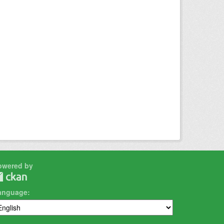
owered by
anguage