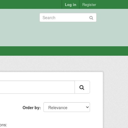
Log in
Register
Order by
ons: