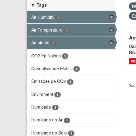
Tags
N
E
Air Humidity
1
Air Temperature
1
Am
Ambiente
1
Dad
Nív
CO2 Emissions
1
PD
Condutividade Eletr...
1
Emissões de CO2
1
You 
Enviroment
1
Humidade
1
Humidade do Ar
1
Humidade do Solo
1