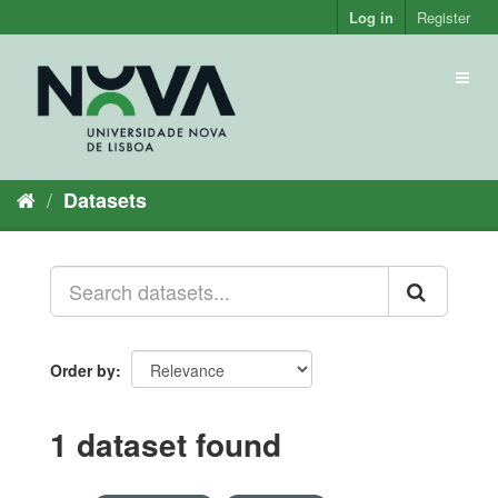
Skip
Log in
Register
to
content
Toggl
naviga
Datasets
Order by
1 dataset found