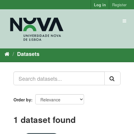
Skip
Log in
Register
to
content
Toggl
naviga
Datasets
Order by
1 dataset found