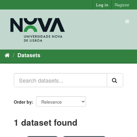
Skip
Log in
Register
to
content
Toggl
naviga
Datasets
Order by
1 dataset found