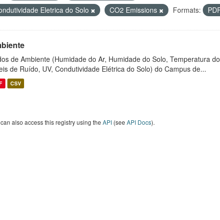
ondutividade Eletrica do Solo
CO2 Emissions
Formats:
PD
biente
os de Ambiente (Humidade do Ar, Humidade do Solo, Temperatura do
eis de Ruído, UV, Condutividade Elétrica do Solo) do Campus de...
F
CSV
can also access this registry using the
API
(see
API Docs
).