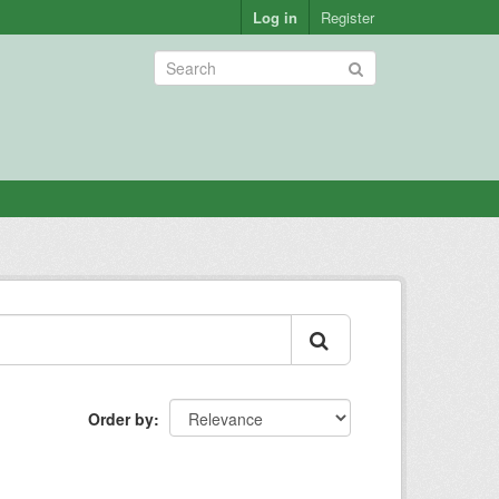
Log in
Register
Order by