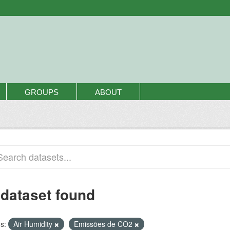
GROUPS
ABOUT
 dataset found
s:
Air Humidity
Emissões de CO2