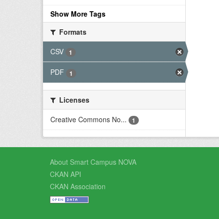
Show More Tags
Formats
CSV
1
PDF
1
Licenses
Creative Commons No...
1
About Smart Campus NOVA
CKAN API
CKAN Association