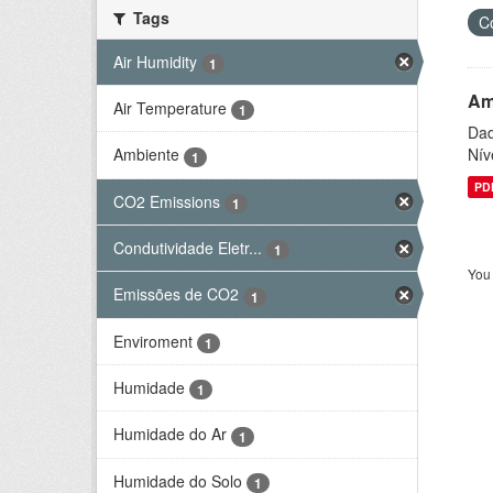
Tags
C
Air Humidity
1
Am
Air Temperature
1
Dad
Nív
Ambiente
1
PD
CO2 Emissions
1
Condutividade Eletr...
1
You 
Emissões de CO2
1
Enviroment
1
Humidade
1
Humidade do Ar
1
Humidade do Solo
1