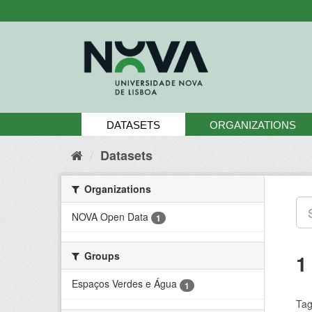
Skip
to
content
DATASETS
ORGANIZATIONS
Datasets
Organizations
NOVA Open Data
1
Groups
1
Espaços Verdes e Água
1
Tag