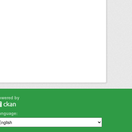
owered by
anguage