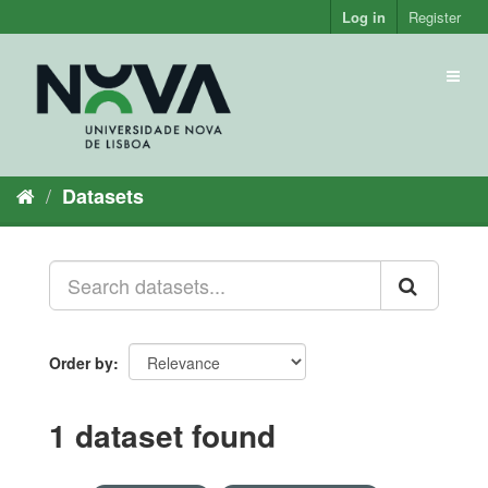
Skip
Log in
Register
to
content
Toggl
naviga
Datasets
Order by
1 dataset found