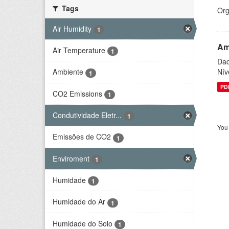
Tags
Org
Air Humidity
1
Am
Air Temperature
1
Dad
Nív
Ambiente
1
PD
CO2 Emissions
1
Condutividade Eletr...
1
You 
Emissões de CO2
1
Enviroment
1
Humidade
1
Humidade do Ar
1
Humidade do Solo
1