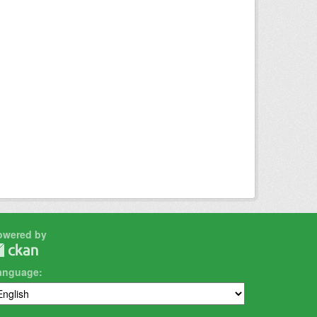
owered by
anguage