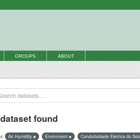
GROUPS
ABOUT
 dataset found
s:
Air Humidity
Enviroment
Condutividade Eletrica do So