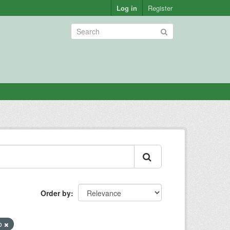
Log in
Register
Order by
lo