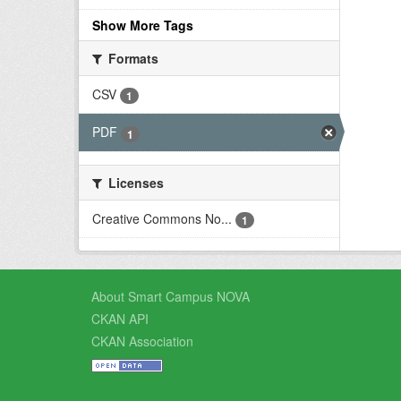
Show More Tags
Formats
CSV
1
PDF
1
Licenses
Creative Commons No...
1
About Smart Campus NOVA
CKAN API
CKAN Association