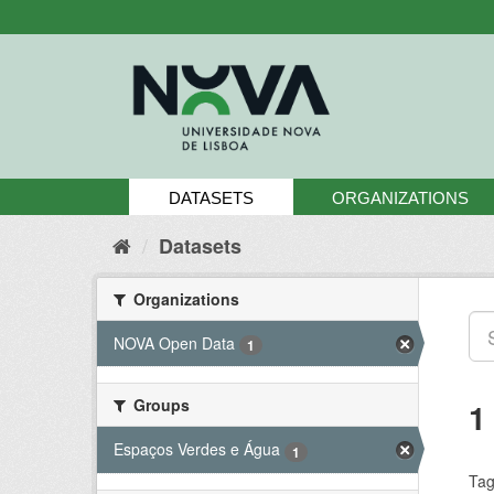
Skip
to
content
DATASETS
ORGANIZATIONS
Datasets
Organizations
NOVA Open Data
1
Groups
1
Espaços Verdes e Água
1
Tag