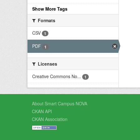
Show More Tags
Formats
CSV
1
PDF
1
Licenses
Creative Commons No...
1
About Smart Campus NOVA
CKAN API
CKAN Association