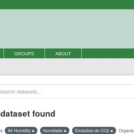
GROUPS
ABOUT
 dataset found
s:
Air Humidity
Humidade
Emissões de CO2
Organiz