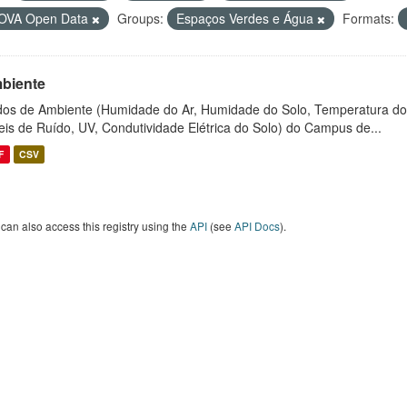
OVA Open Data
Groups:
Espaços Verdes e Água
Formats:
biente
os de Ambiente (Humidade do Ar, Humidade do Solo, Temperatura do
eis de Ruído, UV, Condutividade Elétrica do Solo) do Campus de...
F
CSV
can also access this registry using the
API
(see
API Docs
).