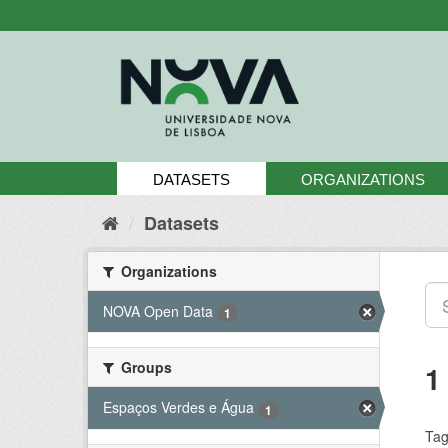
Skip
to
content
DATASETS
ORGANIZATIONS
Datasets
Organizations
NOVA Open Data
1
Groups
1
Espaços Verdes e Água
1
Tag