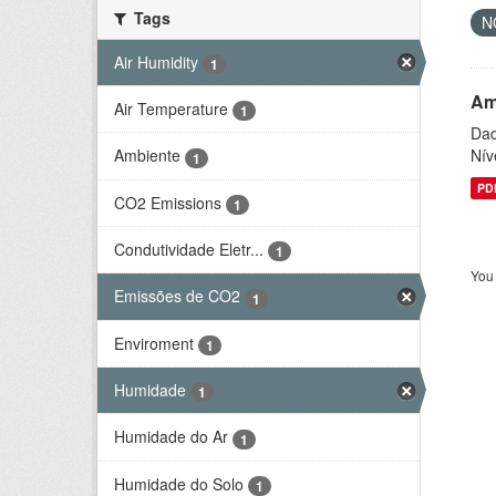
Tags
N
Air Humidity
1
Am
Air Temperature
1
Dad
Nív
Ambiente
1
PD
CO2 Emissions
1
Condutividade Eletr...
1
You 
Emissões de CO2
1
Enviroment
1
Humidade
1
Humidade do Ar
1
Humidade do Solo
1