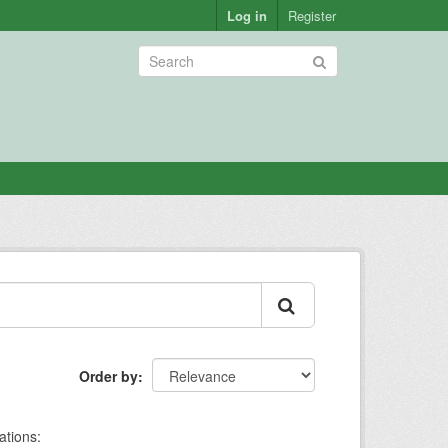
Log in
Register
Order by
ations: