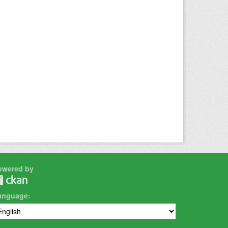
owered by
anguage