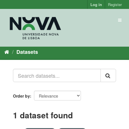
Skip
Log in
Register
to
content
Toggl
naviga
Datasets
Order by
1 dataset found