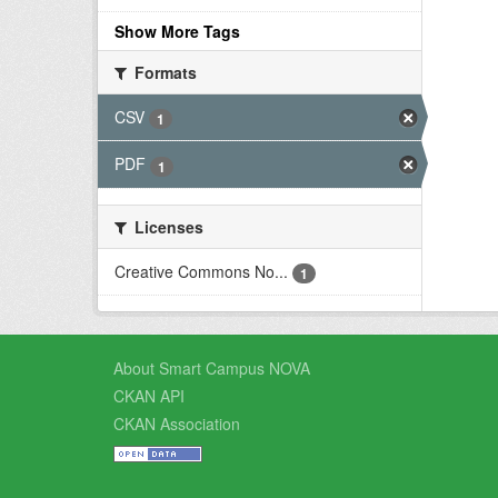
Show More Tags
Formats
CSV
1
PDF
1
Licenses
Creative Commons No...
1
About Smart Campus NOVA
CKAN API
CKAN Association