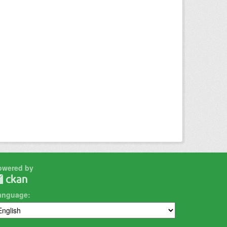
owered by
anguage