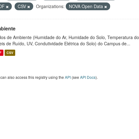
DF
CSV
Organizations:
NOVA Open Data
biente
os de Ambiente (Humidade do Ar, Humidade do Solo, Temperatura do
eis de Ruído, UV, Condutividade Elétrica do Solo) do Campus de...
F
CSV
can also access this registry using the
API
(see
API Docs
).