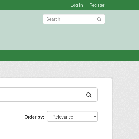
Log in
Register
Order by