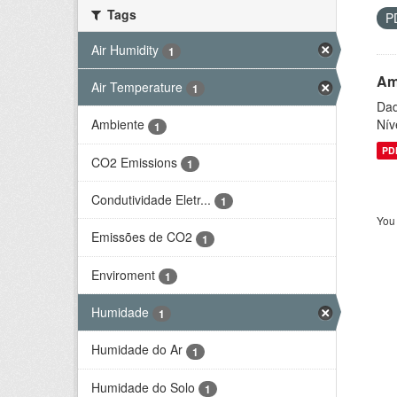
Tags
P
Air Humidity
1
Am
Air Temperature
1
Dad
Nív
Ambiente
1
PD
CO2 Emissions
1
Condutividade Eletr...
1
You 
Emissões de CO2
1
Enviroment
1
Humidade
1
Humidade do Ar
1
Humidade do Solo
1