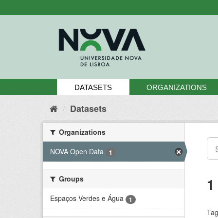
Skip
to
content
DATASETS
ORGANIZATIONS
Datasets
Organizations
NOVA Open Data
1
Groups
1
Espaços Verdes e Água
1
Tag