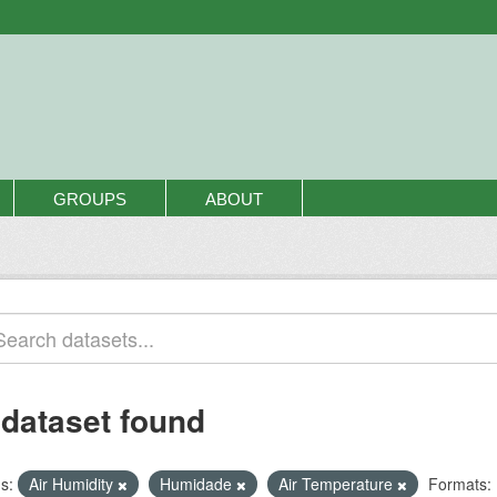
GROUPS
ABOUT
 dataset found
s:
Air Humidity
Humidade
Air Temperature
Formats: