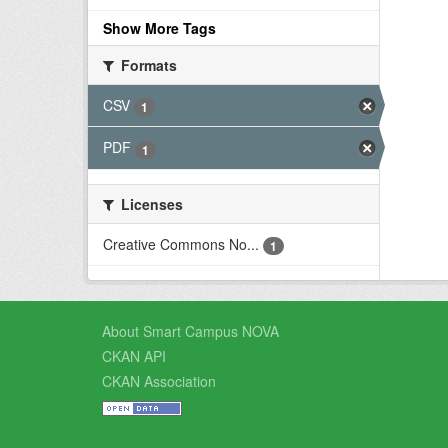
Show More Tags
Formats
CSV
1
PDF
1
Licenses
Creative Commons No...
1
About Smart Campus NOVA
CKAN API
CKAN Association