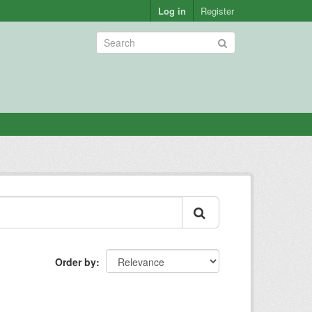
Log in
Register
Order by