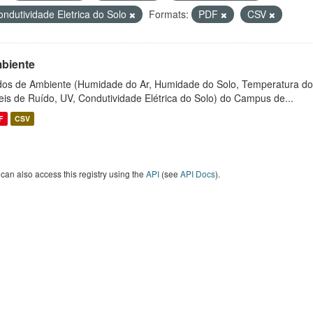
ondutividade Eletrica do Solo
Formats:
PDF
CSV
biente
os de Ambiente (Humidade do Ar, Humidade do Solo, Temperatura do
eis de Ruído, UV, Condutividade Elétrica do Solo) do Campus de...
F
CSV
can also access this registry using the
API
(see
API Docs
).