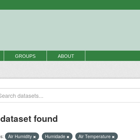
GROUPS
ABOUT
 dataset found
s:
Air Humidity
Humidade
Air Temperature