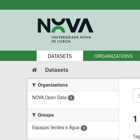
Skip
to
content
DATASETS
ORGANIZATIONS
Datasets
Organizations
NOVA Open Data
1
Groups
1
Espaços Verdes e Água
1
Tag