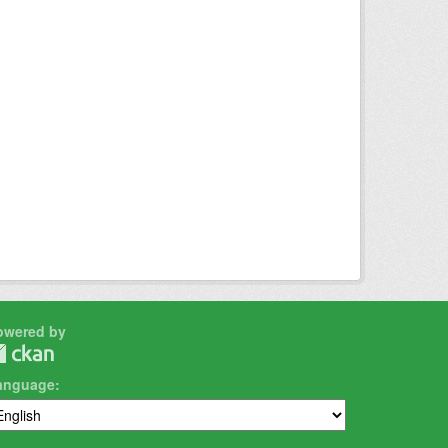
owered by
anguage