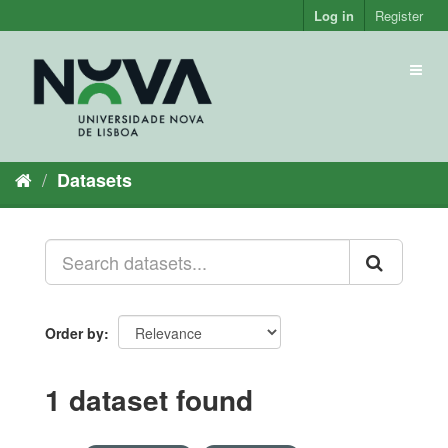
Skip
Log in
Register
to
content
Toggl
naviga
Datasets
Order by
1 dataset found