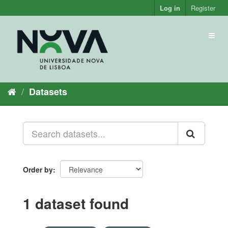
Skip
Log in
Register
to
content
Toggl
naviga
Datasets
Order by
1 dataset found