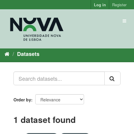
Skip
Log in
Register
to
content
Toggl
naviga
Datasets
Order by
1 dataset found