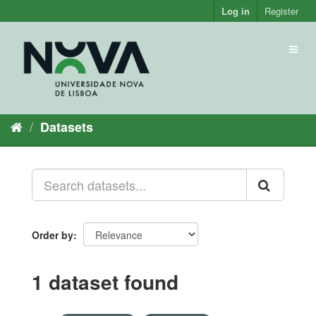
Skip
Log in
Register
to
content
Toggl
naviga
Datasets
Order by
1 dataset found