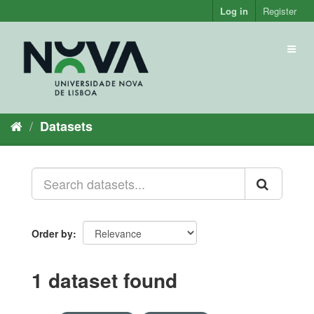
Skip
Log in
Register
to
content
Toggl
naviga
Datasets
Order by
1 dataset found