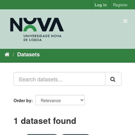
Skip
Log in
Register
to
content
Toggl
naviga
Datasets
Order by
1 dataset found