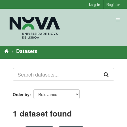
Skip
Log in
Register
to
content
Toggl
naviga
Datasets
Order by
1 dataset found