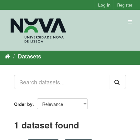
Skip
Log in
Register
to
content
Toggl
naviga
Datasets
Order by
1 dataset found