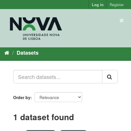
Skip
Log in
Register
to
content
Toggl
naviga
Datasets
Order by
1 dataset found