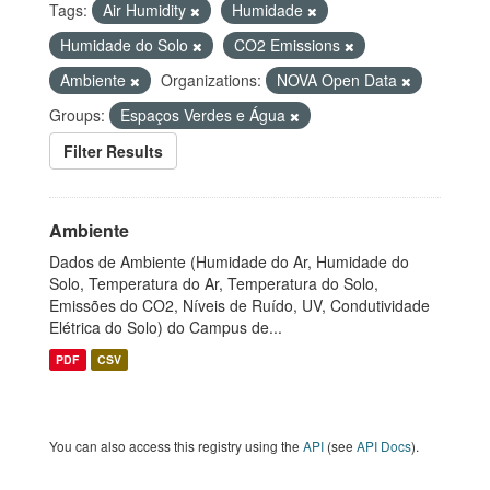
Tags:
Air Humidity
Humidade
Humidade do Solo
CO2 Emissions
Ambiente
Organizations:
NOVA Open Data
Groups:
Espaços Verdes e Água
Filter Results
Ambiente
Dados de Ambiente (Humidade do Ar, Humidade do
Solo, Temperatura do Ar, Temperatura do Solo,
Emissões do CO2, Níveis de Ruído, UV, Condutividade
Elétrica do Solo) do Campus de...
PDF
CSV
You can also access this registry using the
API
(see
API Docs
).