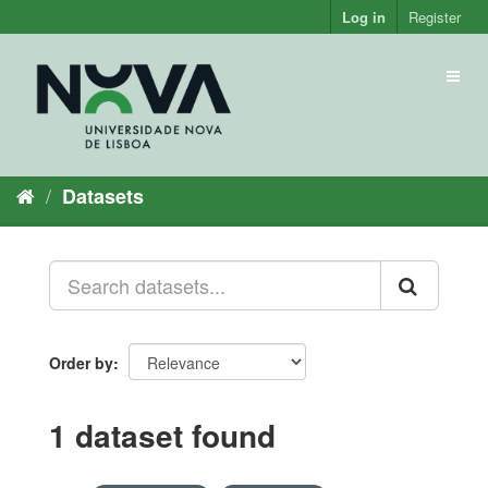
Skip
Log in
Register
to
content
Toggl
naviga
Datasets
Order by
1 dataset found