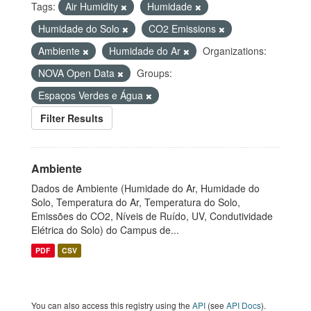
Tags:
Air Humidity
Humidade
Humidade do Solo
CO2 Emissions
Ambiente
Humidade do Ar
Organizations:
NOVA Open Data
Groups:
Espaços Verdes e Água
Filter Results
Ambiente
Dados de Ambiente (Humidade do Ar, Humidade do
Solo, Temperatura do Ar, Temperatura do Solo,
Emissões do CO2, Níveis de Ruído, UV, Condutividade
Elétrica do Solo) do Campus de...
PDF
CSV
You can also access this registry using the
API
(see
API Docs
).