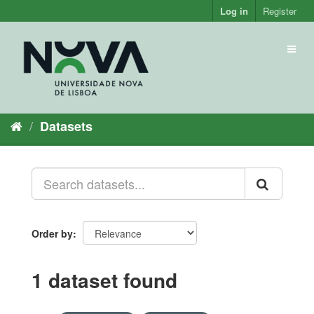
Skip
Log in
Register
to
content
Toggl
naviga
Datasets
Order by
1 dataset found