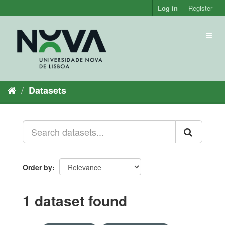
Skip
Log in
Register
to
content
Toggl
naviga
Datasets
Order by
1 dataset found