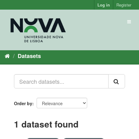
Skip
Log in
Register
to
content
Toggl
naviga
Datasets
Order by
1 dataset found