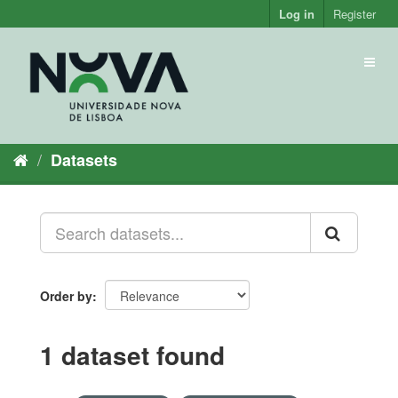
Skip
Log in
Register
to
content
Toggl
naviga
Datasets
Order by
1 dataset found