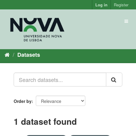
Skip
Log in
Register
to
content
Toggl
naviga
Datasets
Order by
1 dataset found