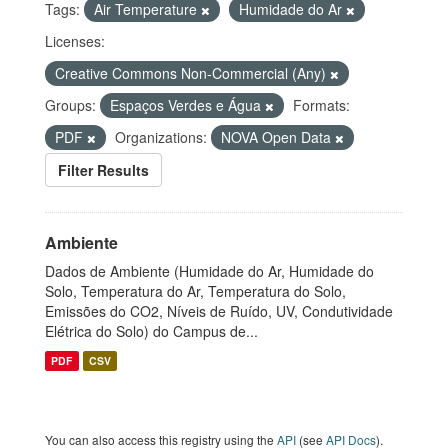
Tags:
Air Temperature
Humidade do Ar
Licenses:
Creative Commons Non-Commercial (Any)
Groups:
Espaços Verdes e Água
Formats:
PDF
Organizations:
NOVA Open Data
Filter Results
Ambiente
Dados de Ambiente (Humidade do Ar, Humidade do
Solo, Temperatura do Ar, Temperatura do Solo,
Emissões do CO2, Níveis de Ruído, UV, Condutividade
Elétrica do Solo) do Campus de...
PDF
CSV
You can also access this registry using the
API
(see
API Docs
).