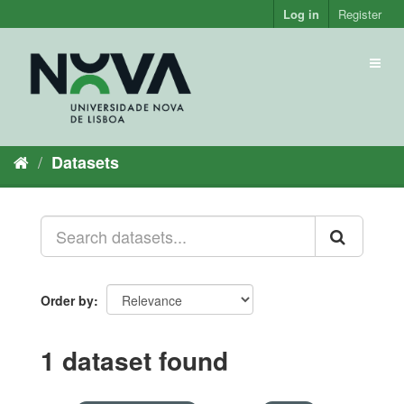
Skip
Log in
Register
to
content
Toggl
naviga
Datasets
Order by
1 dataset found