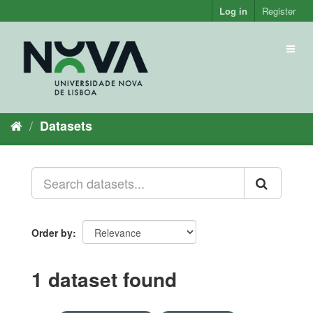
Skip
Log in
Register
to
content
Toggl
naviga
Datasets
Order by
1 dataset found