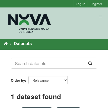
Skip
Log in
Register
to
content
Toggl
naviga
Datasets
Order by
1 dataset found