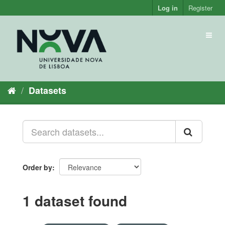
Skip
Log in
Register
to
content
Toggl
naviga
Datasets
Order by
1 dataset found