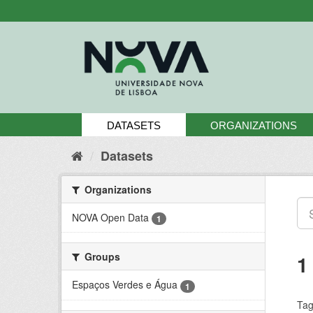
Skip
to
content
DATASETS
ORGANIZATIONS
Datasets
Organizations
NOVA Open Data
1
Groups
1
Espaços Verdes e Água
1
Tag