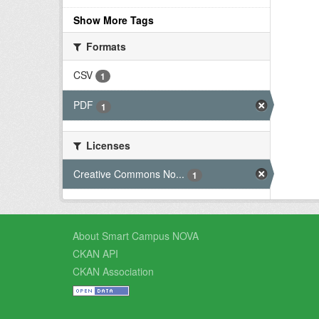
Show More Tags
Formats
CSV
1
PDF
1
Licenses
Creative Commons No...
1
About Smart Campus NOVA
CKAN API
CKAN Association