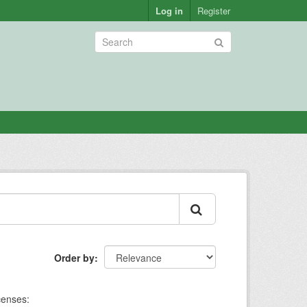
Log in
Register
Order by
censes: