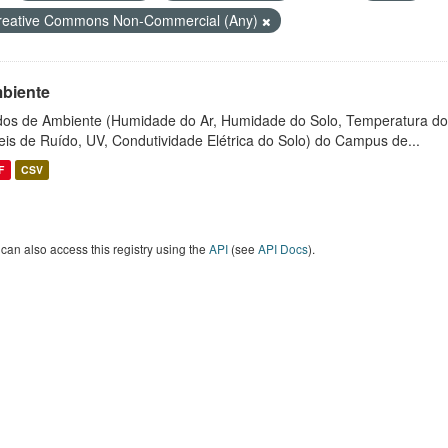
reative Commons Non-Commercial (Any)
biente
os de Ambiente (Humidade do Ar, Humidade do Solo, Temperatura do
eis de Ruído, UV, Condutividade Elétrica do Solo) do Campus de...
F
CSV
can also access this registry using the
API
(see
API Docs
).