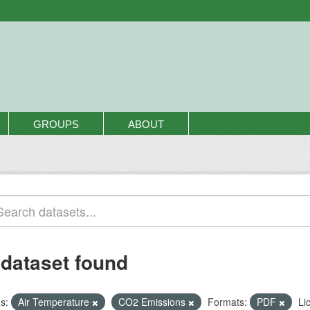
GROUPS
ABOUT
 dataset found
s:
Air Temperature
CO2 Emissions
Formats:
PDF
Li