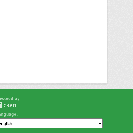
owered by
anguage