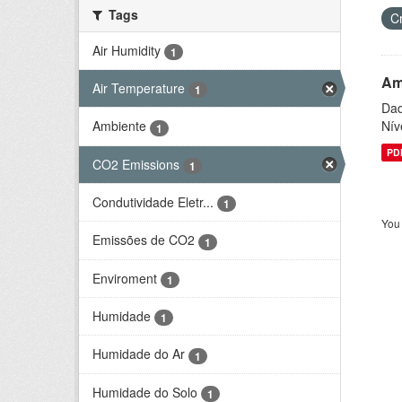
Tags
C
Air Humidity
1
Am
Air Temperature
1
Dad
Nív
Ambiente
1
PD
CO2 Emissions
1
Condutividade Eletr...
1
You 
Emissões de CO2
1
Enviroment
1
Humidade
1
Humidade do Ar
1
Humidade do Solo
1