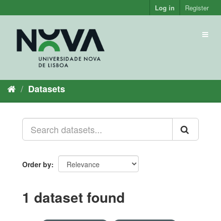
Skip
Log in
Register
to
content
Toggl
naviga
Datasets
Order by
1 dataset found